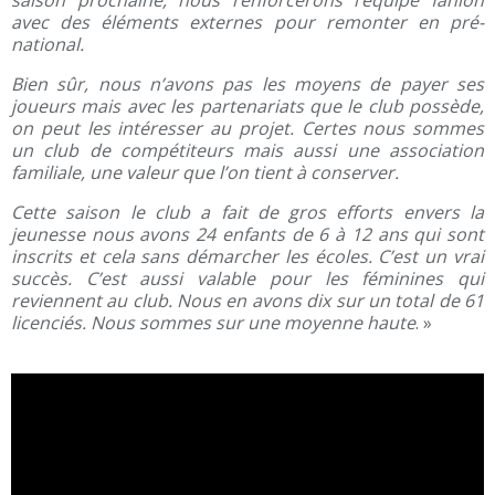
saison prochaine, nous renforcerons l’équipe fanion
avec des éléments externes pour remonter en pré-
national.
Bien sûr, nous n’avons pas les moyens de payer ses
joueurs mais avec les partenariats que le club possède,
on peut les intéresser au projet. Certes nous sommes
un club de compétiteurs mais aussi une association
familiale, une valeur que l’on tient à conserver.
Cette saison le club a fait de gros efforts envers la
jeunesse nous avons 24 enfants de 6 à 12 ans qui sont
inscrits et cela sans démarcher les écoles. C’est un vrai
succès. C’est aussi valable pour les féminines qui
reviennent au club. Nous en avons dix sur un total de 61
licenciés. Nous sommes sur une moyenne haute
. »