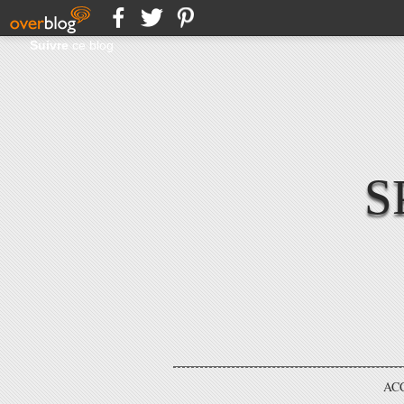
Suivre
ce blog
S
AC