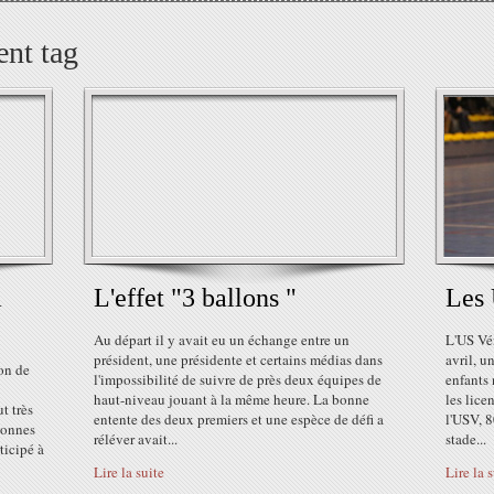
ent tag
a
L'effet "3 ballons "
Les 
Au départ il y avait eu un échange entre un
L'US Vé
président, une présidente et certains médias dans
avril, u
on de
l'impossibilité de suivre de près deux équipes de
enfants 
haut-niveau jouant à la même heure. La bonne
les lice
t très
entente des deux premiers et une espèce de défi a
l'USV, 8
sonnes
réléver avait...
stade...
ticipé à
Lire la suite
Lire la 