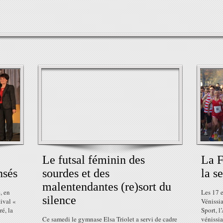
Le futsal féminin des
La F
nsés
sourdes et des
la s
malentendantes (re)sort du
, en
Les 17 
silence
tival «
Vénissia
é, la
Sport, l
Ce samedi le gymnase Elsa Triolet a servi de cadre
vénissia