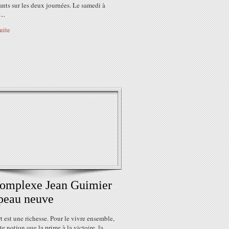
ants sur les deux journées. Le samedi à
...
suite
omplexe Jean Guimier
 peau neuve
t est une richesse. Pour le vivre ensemble,
te notion que la prime à la victoire, la