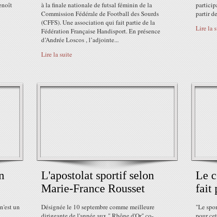
enoît
à la finale nationale de futsal féminin de la
particip
Commission Fédérale de Football des Sourds
partir de
(CFFS). Une association qui fait partie de la
Lire la 
Fédération Française Handisport. En présence
d’Andrée Loscos , l’adjointe...
Lire la suite
n
L'apostolat sportif selon
Le c
Marie-France Rousset
fait
n'est un
Désignée le 10 septembre comme meilleure
"Le spor
dirigeante de l'année aux " Rhône d'Or" co-
pour cet