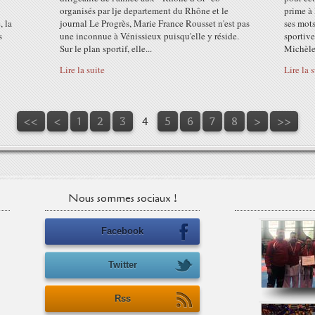
organisés par lje departement du Rhône et le
prime à 
, la
journal Le Progrès, Marie France Rousset n'est pas
ses mots
s
une inconnue à Vénissieux puisqu'elle y réside.
sportive
Sur le plan sportif, elle...
Michèle.
Lire la suite
Lire la 
<<
<
1
2
3
4
5
6
7
8
>
>>
Nous sommes sociaux !
Facebook
Twitter
Rss