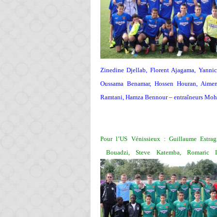
Zinedine Djellab, Florent Ajagama, Yanni
Oussama Benamar, Hossen Houran, Aimen 
Ramtani, Hamza Bennour – entraîneurs Moh
Pour l’US Vénissieux : Guillaume Estrag
Bouadzi, Steve Katemba, Romaric L