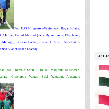
Pour l’AS Minguettes-Vénissieux : Rayan Hilaire,
ck Chollat, Daoud Meznad (cap), Dylan Temis, Eles Jemai,
Mezrigui, Bessem Bachar, Idriss De Abreu, Abdelhakim
amed Akar et Rabah Laaredj
ACTU-
nat (cap), Romain Spinelli, Heikel Madjoub, Souleiman
elard,
Christophe Vargas, Bilel Yahiaoui, Alexandre