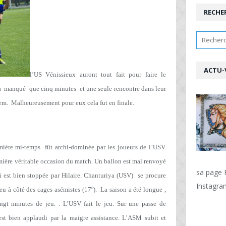
RECHE
ACTU-
l’US Vénissieux auront tout fait pour faire le
a
manqué
que cinq minutes
et une seule rencontre dans leur
lem.
Malheureusement pour eux cela fut en finale.
emière mi-temps
fût archi-dominée par les joueurs de l’USV.
mière véritable occasion du match. Un ballon est mal renvoyé
sa page
i est bien stoppée par Hilaire. Chanturiya (USV)
se procure
Instagr
e
eu à côté des cages asémistes (17
).
La saison a été longue ,
ngt minutes de jeu. . L’USV fait le jeu. Sur une passe de
est bien applaudi par la maigre assistance. L’ASM subit et