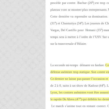
e
procède par contre. Bachar (20
) est trop 
plateau vont se montrer plus entreprenants.
Cette dernière va reprendre sa domination. 
e
e
(31
) et Chanturiya (34
). Les joueurs de C
e
Vargas, Del Castillo pour
Hemani (35
) man
temps sera à mettre à l’ordre de l’USV. Sur 
sur la transversale d’Hilaire.
La seconde mi-temps
démarre en fanfare.
Ce
défense asémiste trop statique. Son centre e
Ce dernier ne laisse pas passer l’occasion e
e
de 2 à 0, suite à un show de Kadour (44
). 
Lyon, les contres asémistes vont être assas
e
le rapide De Abreu (47
) qui dribble les der
Le match s’anime tout en restant correct. 