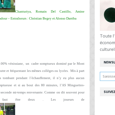
Chanturiya, Romain Del Castillo, Amine
r – Entraîneurs : Christian Begey et Alonso Darriba
Toute l'
économi
culturel
NEWSL
e 100% vénissiane,
un
cadre somptueux dominé par le Mont
autre et fréquentant les mêmes collèges ou lycées.
Mis à part
es tombant pendant l’échauffement, il n’y eu plus aucun
omptueuse et si au bout des 80 minutes, l’AS Minguettes-
SUIVE
ne seconde mi-temps renversante. Comme on dit souvent pour
 faut être deux . Les joueurs de