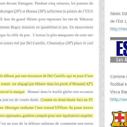
court devant Estragnat. Pendant cinq minutes, les joueurs du
e
e
 Mezrigui (29
) et Houran (30
) sollicitent le portier de l’US.V.
News Est 
Il faut du grand Hilaire pour repousser les tirs de Yahiaoui
de l'Est 
hristian Begey insistent en quadrillant le jeu. Un mouvement
http://ne
que la cible de peu.
L’action la plus marquante de cette mi-
e
un corner tiré par Del Castillo, Chanturiya (38
) place le cuir
Comme dir
la débute par une incursion de Del Castillo qui se joue d’une
e
footbal 
n retrait est dégagé par Hilaire dans les pieds d’Hemani( 42
).
VIsca Bar
t ouvre la marque
.
Hemani dans la foulée gâche une occasion
hhtp://w
La joie est de courte durée.
Comme en demi-finale face au FC
sins. Mezrigui enrhume l’axe central USViste. Sa passe trouve
niers opposants, gardien compris pour une égalisation surprise.
C’est au tour de la défense asémiste de commettre une erreur