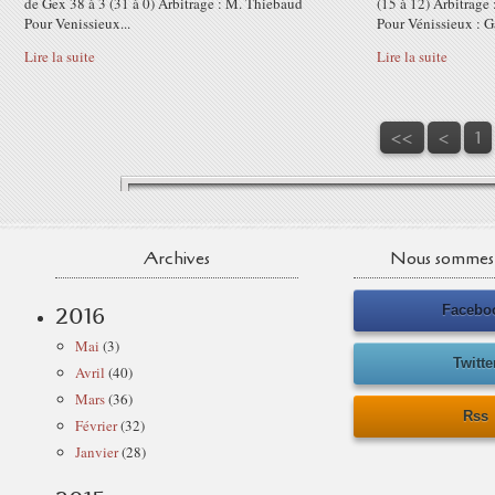
de Gex 38 à 3 (31 à 0) Arbitrage : M. Thiebaud
(15 à 12) Arbitrag
Pour Venissieux...
Pour Vénissieux : Ga
Lire la suite
Lire la suite
<<
<
1
Archives
Nous sommes 
Facebo
2016
Mai
(3)
Twitte
Avril
(40)
Mars
(36)
Rss
Février
(32)
Janvier
(28)